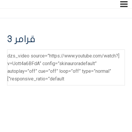
قرامر 3
[dzs_video source=”https://www.youtube.com/watch?
v=Uott4a6BFdA” config=”skinauroradefault”
autoplay=”off” cue=”off” loop=”off” type=”normal”
responsive_ratio=”default”]